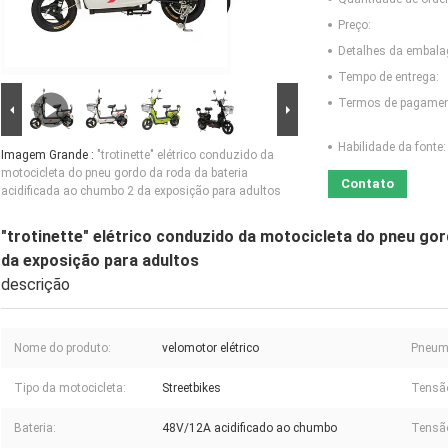
Preço:
Detalhes da embal
Tempo de entrega:
Termos de pagamen
Habilidade da fonte:
Imagem Grande :
"trotinette" elétrico conduzido da
motocicleta do pneu gordo da roda da bateria
Contato
acidificada ao chumbo 2 da exposição para adultos
"trotinette" elétrico conduzido da motocicleta do pneu gor
da exposição para adultos
descrição
Nome do produto:
velomotor elétrico
Pneum
Tipo da motocicleta:
Streetbikes
Tensã
Bateria:
48V/12A acidificado ao chumbo
Tensão