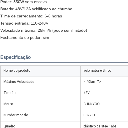
Poder: 350W sem escova
Bateria: 48V/12A acidificado ao chumbo
Tiime de carregamento: 6-8 horas
Tensão entrada: 110-240V
Velocidade máxima: 25km/h (pode ser ilimitado)
Fechamento do poder: sim
Especificação
Nome do produto
velomotor elétrico
Máximo Velocidade
< 40km="">
Tensão
48V
Marca
CHUNYOO
Number modelo
ES2201
Quadro
plástico de steel+abs