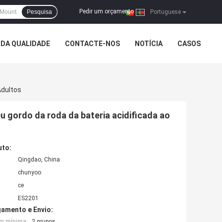
Pedir um orçamento
Pesquisa
|
Portuguese
DA QUALIDADE
CONTACTE-NOS
NOTÍCIA
CASOS
Adultos
u gordo da roda da bateria acidificada ao
uto:
Qingdao, China
chunyoo
ce
ES2201
amento e Envio:
em mínima:
2 grupos