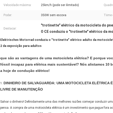
Velocidade máxima:
25km/h (pode ser ilimitado)
Quadr
Poder:
350W sem escova
Tiime 
"trotinette" elétrico da motocicleta do p
Destacar:
O CE conduziu o "trotinette" elétrico da m
Elektrisches Motorrad conduziu o "trotinette" elétrico adulto da motocicle
2 da exposição para adultos
que são as vantagens de uma motocicleta elétrica? E porque você
fóssil incapaz para elétrica mais sustentável? Nós alistamos 10
a hoje de condução elétrico!
DINHEIRO DE SALVAGUARDA: UMA MOTOCICLETA ELÉTRICA É
1.
LIVRE DE MANUTENÇÃO
Salvar o dinheiro! Definidamente uma das melhores razões começar conduzir uma m
pensa. A compra de uma motocicleta elétrica é um investimento que pague fora a