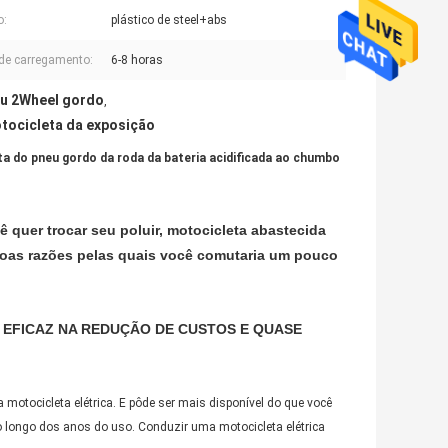
o:
plástico de steel+abs
de carregamento:
6-8 horas
neu 2Wheel gordo
,
otocicleta da exposição
ta do pneu gordo da roda da bateria acidificada ao chumbo
 quer trocar seu poluir, motocicleta abastecida
 boas razões pelas quais você comutaria um pouco
 EFICAZ NA REDUÇÃO DE CUSTOS E QUASE
otocicleta elétrica. E pôde ser mais disponível do que você
o longo dos anos do uso. Conduzir uma motocicleta elétrica