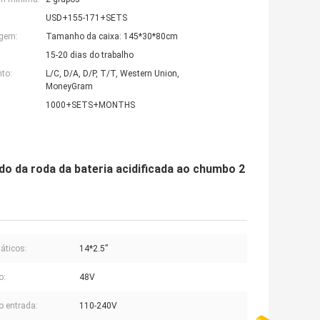
USD+155-171+SETS
agem:
Tamanho da caixa: 145*30*80cm
15-20 dias do trabalho
to:
L/C, D/A, D/P, T/T, Western Union,
MoneyGram
1000+SETS+MONTHS
do da roda da bateria acidificada ao chumbo 2
áticos:
14*2.5”
o:
48V
 entrada:
110-240V