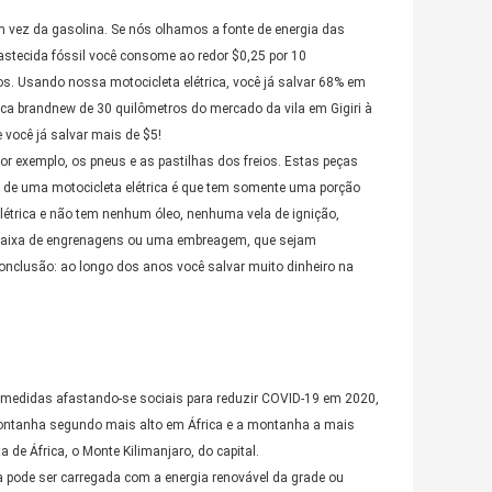
em vez da gasolina. Se nós olhamos a fonte de energia das
stecida fóssil você consome ao redor $0,25 por 10
os. Usando nossa motocicleta elétrica, você já salvar 68% em
ca brandnew de 30 quilômetros do mercado da vila em Gigiri à
 você já salvar mais de $5!
r exemplo, os pneus e as pastilhas dos freios. Estas peças
 de uma motocicleta elétrica é que tem somente uma porção
elétrica e não tem nenhum óleo, nenhuma vela de ignição,
 caixa de engrenagens ou uma embreagem, que sejam
onclusão: ao longo dos anos você salvar muito dinheiro na
s medidas afastando-se sociais para reduzir COVID-19 em 2020,
a montanha segundo mais alto em África e a montanha a mais
 África, o Monte Kilimanjaro, do capital.
pode ser carregada com a energia renovável da grade ou