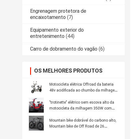
Engrenagem protetora de
encaixotamento
(7)
Equipamento exterior do
entretenimento
(44)
Carro de dobramento do vagão
(6)
OS MELHORES PRODUTOS
Motocicleta elétrica Offroad da bateria
48v acidificada ao chumbo da milhagem
alta
"trotinette" elétrico sem escova alto da
motocicleta da milhagem 350W com
bateria removível
Mountain bike dobrável do carbono alto,
Mountain bike de Off Road de 26
polegadas