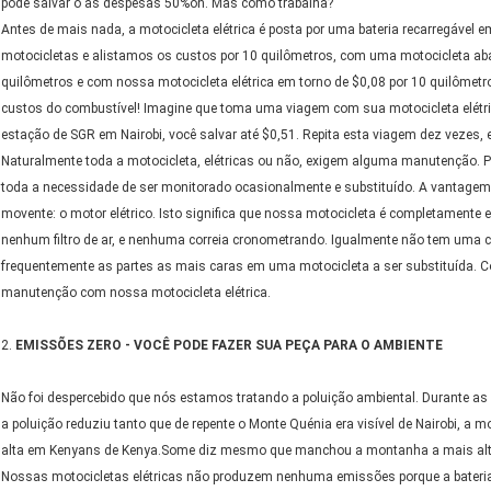
pode salvar o as despesas 50%on. Mas como trabalha?
Antes de mais nada, a motocicleta elétrica é posta por uma bateria recarregável 
motocicletas e alistamos os custos por 10 quilômetros, com uma motocicleta aba
quilômetros e com nossa motocicleta elétrica em torno de $0,08 por 10 quilômetr
custos do combustível! Imagine que toma uma viagem com sua motocicleta elétri
estação de SGR em Nairobi, você salvar até $0,51. Repita esta viagem dez vezes, e
Naturalmente toda a motocicleta, elétricas ou não, exigem alguma manutenção. Po
toda a necessidade de ser monitorado ocasionalmente e substituído. A vantagem
movente: o motor elétrico. Isto significa que nossa motocicleta é completamente 
nenhum filtro de ar, e nenhuma correia cronometrando. Igualmente não tem uma
frequentemente as partes as mais caras em uma motocicleta a ser substituída. C
manutenção com nossa motocicleta elétrica.
2.
EMISSÕES ZERO - VOCÊ PODE FAZER SUA PEÇA PARA O AMBIENTE
Não foi despercebido que nós estamos tratando a poluição ambiental. Durante a
a poluição reduziu tanto que de repente o Monte Quénia era visível de Nairobi, 
alta em Kenyans de Kenya.Some diz mesmo que manchou a montanha a mais alta de
Nossas motocicletas elétricas não produzem nenhuma emissões porque a bateria 