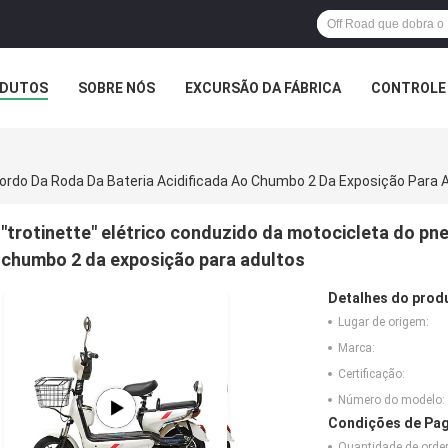
DUTOS
SOBRE NÓS
EXCURSÃO DA FÁBRICA
CONTROLE 
Gordo Da Roda Da Bateria Acidificada Ao Chumbo 2 Da Exposição Para 
"trotinette" elétrico conduzido da motocicleta do pne
chumbo 2 da exposição para adultos
Detalhes do prod
Lugar de origem:
Marca:
Certificação:
Número do modelo:
Condições de Pag
Quantidade de ord