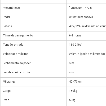
Pneumáticos
” vaccuum 14*2.5
Poder
350W sem escova
Bateria
48V/12A acidificado ao ch
Tiime de carregamento
6-8 horas
Tensão entrada
110-240V
Velocidade máxima
25km/h (pode ser ilimitado)
Fechamento do poder
sim
Luz de corrida do dia
sim
Milerange
40~70km
Carga
150kg
Peso
50kg