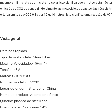
mesmo em linha reta de um sistema solar. Isto significa que a motocicleta nã
emissão de CO2 ao conduzir. Geralmente, as motocicletas abastecidas fósseis 
elétrica emite-se o CO2 0.3g por 10 quilômetros. Isto significa uma redução de 97
Vista geral
Detalhes rápidos
Tipo da motocicleta: Streetbikes
Máximo Velocidade:
< 40km="">
Tensão: 48V
Marca: CHUNYOO
Number modelo: ES2201
Lugar de origem: Shandong, China
Nome do produto: velomotor elétrico
Quadro: plástico de steel+abs
Pneumáticos: ” vaccuum 14*2.5