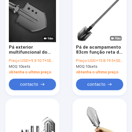
Pá exterior
Pá de acampamento
multifuncional do
83cm função reta do
OEM 76cm, pá tática
punho da multi
Preço:
USD+9.3-10.7+SETS
Preço:
USD+15.8-19.5+SETS
da multi finalidade da
MOQ:
10sets
MOQ:
10sets
autodefesa
obtenha o ultimo preço
obtenha o ultimo preço
contacto
contacto
Casa
Produtos
Sobre nós