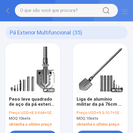
Pá Exterior Multifuncional
(35)
Peso leve quadrado
Liga de alumínio
de aço da pá exterior
militar da pá 76cm da
multifuncional do
multi finalidade da
Preço:
USD+8.3-9.64+SETS
Preço:
USD+9.3-10.7+SETS
manganês dobrável
autodefesa
MOQ:
10sets
MOQ:
10sets
obtenha o ultimo preço
obtenha o ultimo preço