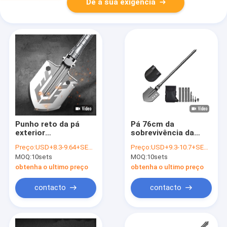
Dê a sua exigência
Punho reto da pá
Pá 76cm da
exterior
sobrevivência da
multifuncional de
finalidade da
Preço:
USD+8.3-9.64+SETS
Preço:
USD+9.3-10.7+SETS
pouco peso agrícola
dobradura da liga de
MOQ:
10sets
MOQ:
10sets
alumínio multi
obtenha o ultimo preço
obtenha o ultimo preço
contacto
contacto