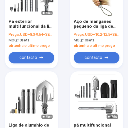
Excursão da fábrica
Controle da qualidade
Pá exterior
Aço de manganês
multifuncional da liga
pequeno da liga de
Contacte-nos
de Alluminum, pá de
alumínio de pá de
Preço:
USD+8.3-9.64+SETS
Preço:
USD+10.2-12.5+SETS
planejamento
mão 26cm do jardim
MOQ:
10sets
MOQ:
10sets
multifuncional
do quadrado agrícola
Notícia
obtenha o ultimo preço
obtenha o ultimo preço
Casos
contacto
contacto
Barraca do esporte exterior
Barraca de acampamento do telhado
Estale acima a barraca do chuveiro
aro esperta do hula
Liga de alumínio de
pá multifuncional