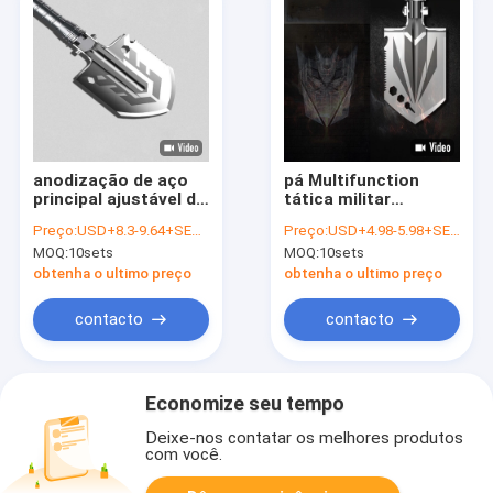
anodização de aço
pá Multifunction
principal ajustável do
tática militar
manganês da pá
principal de 8in
Preço:
USD+8.3-9.64+SETS
Preço:
USD+4.98-5.98+SETS
3Cr13 exterior
exterior
MOQ:
10sets
MOQ:
10sets
multifuncional
obtenha o ultimo preço
obtenha o ultimo preço
contacto
contacto
Economize seu tempo
Deixe-nos contatar os melhores produtos
com você.