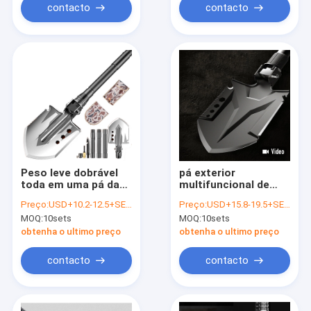
contacto
contacto
Peso leve dobrável
pá exterior
toda em uma pá da
multifuncional de
sobrevivência
83cm, ferramenta
Preço:
USD+10.2-12.5+SETS
Preço:
USD+15.8-19.5+SETS
final da
MOQ:
10sets
MOQ:
10sets
sobrevivência da
multi pá da
obtenha o ultimo preço
obtenha o ultimo preço
dobradura da
finalidade
contacto
contacto