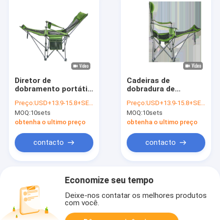
Diretor de
Cadeiras de
dobramento portátil
dobradura de
e Stowable Cadeira
acampamento de
Preço:
USD+13.9-15.8+SETS
Preço:
USD+13.9-15.8+SETS
Com Carry Bag da
assento e de
MOQ:
10sets
MOQ:
10sets
tela ajustada do
encontro do metal
quadro 600D
Stowable portátil da
obtenha o ultimo preço
obtenha o ultimo preço
tela da tubulação de
aço 600D
contacto
contacto
Economize seu tempo
Deixe-nos contatar os melhores produtos
com você.