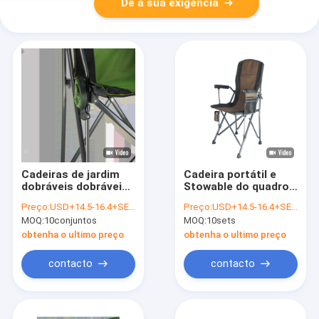
Dê a sua exigência
Cadeiras de jardim
Cadeira portátil e
dobráveis ​​dobráveis ​​
Stowable do quadro
600D Espreguiçadeira
de dobramento
Preço:
USD+14.5-16.4+SETS
Preço:
USD+14.5-16.4+SETS
dobrável de tecido
ajustado da tela
MOQ:
10conjuntos
MOQ:
10sets
ao ar livre
600D do metal da
dobradura de praia
obtenha o ultimo preço
obtenha o ultimo preço
contacto
contacto