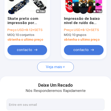
Excursão da fábrica
Controle da qualidade
Skate preto com
Impressão de baixo
impressão por
nível de ruído da
Contacte-nos
transferência
transferência
Preço:
USD+8-12+SETS
Preço:
USD+8-12+SETS
térmica e baixo ruído
térmica do skate dos
MOQ:
10 conjuntos
MOQ:
10 grupos
para rua
rolamentos do aço
Notícia
carbono
obtenha o ultimo preço
obtenha o ultimo preço
Casos
contacto
contacto
Veja mais
Barraca do esporte exterior
Barraca de acampamento do telhado
Deixe Um Recado
Nós Responderemos Rapidamente
Estale acima a barraca do chuveiro
aro esperta do hula