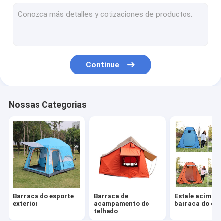
Bastão de passeio de madeira
Mountain bike de alumínio
"trotinette" elétrico da motocicleta
Continue
Bicicleta elétrica da bateria de lítio
Pá exterior multifuncional
Nossas Categorias
Jogo de ferramentas de acampamento
Barraca ajustável Polos
"trotinette" elétrico de alumínio
Máquina vertical do montanhista
Barraca do esporte
Barraca de
Estale acima a
Bicicleta de gerencio interna
exterior
acampamento do
barraca do ch
telhado