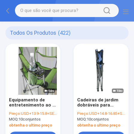
Todos Os Produtos
(422)
Equipamento de
Cadeiras de jardim
entretenimento ao ar
dobráveis ​​para
livre rebatível Ce
equipamento de
Preço:
USD+13.9-15.8+SETS
Preço:
USD+14.8-16.85+SETS
210d portátil
entretenimento ao ar
MOQ:
10conjuntos
MOQ:
10conjuntos
dobrável cadeira
livre 100% poliéster
preguiçosa de lazer
obtenha o ultimo preço
obtenha o ultimo preço