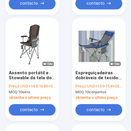
contacto
contacto
Assento portátil e
Espreguiçadeiras
Stowable da tela do
dobráveis ​​de tecido
metal 600D e
600D portátil
Preço:
USD+14.8-16.85+SETS
Preço:
USD+13.9-15.8+SETS
crianças de encontro
dobrável cadeira de
MOQ:
10sets
MOQ:
10conjuntos
das cadeiras do
acampamento de
partido que dobram a
balanço
obtenha o ultimo preço
obtenha o ultimo preço
cadeira de
acampamento
contacto
contacto