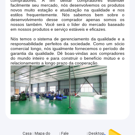
mundo inteiro e para construir o benefício mútuo e o
compradores. A fim deixar compradores estender
Bastão de passeio de madeira
facilmente seu mercado, nós desenvolvemos os produtos
relacionamento a longo prazo da cooperação.
novos muito estação e atualização na qualidade e nos
estilos frequentemente. Nós sabemos bem sobre o
Mountain bike de alumínio
desenvolvimento desse comprador apenas somos os
nossos também. Você será o líder do mercado baseado
em nossos produtos e serviço estáveis e eficazes.
"trotinette" elétrico da motocicleta
Nós temos o sistema de gerenciamento da qualidade e a
Bicicleta elétrica da bateria de lítio
responsabilidade perfeitos da sociedade. Como um sócio
comercial longo, nós igualmente fornecemos o período de
garantia da qualidade. Dê boas-vindas aos compradores
Pá exterior multifuncional
do mundo inteiro e para construir o benefício mútuo e o
relacionamento a longo prazo da cooperação.
Jogo de ferramentas de acampamento
Barraca ajustável Polos
"trotinette" elétrico de alumínio
Máquina vertical do montanhista
Bicicleta de gerencio interna
Casa
Mapa do
Fale
Desktop