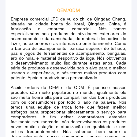
OEM/ODM
Empresa comercial LTD de yu do zhi de Qingdao Chang,
situada na cidade bonita do litoral, Qingdao, China, é
fabricação e empresa comercial. Nós somos
especializados nos produtos de atividades exteriores do
acampamento e da caminhada, do material desportivo do
lazer, as exteriores e as internas do entretenimento. Como
a barraca de acampamento, barraca superior do telhado,
pás e jogos de ferramentas de acampamento, bengalas,
aro do hula, e material desportivo da ioga. Nós obtivemos
o desenvolvimento muito liso durante estes anos. Cada
série de produtos é desenvolvida sob o alvo para o melhor
usando a experiência, e nós temos muitos produtos com
patente. Apoio a produzir pelo personalizado.
Aceite ordens do OEM e do ODM. É por isso nossos
produtos são muito populares no mundo, igualmente ele
são muita honra alta para compartilhar dos bons produtos
com os consumidores por todo o lado na palavra. Nós
temos uma equipe de troca forte que fazem melhor
esforços para proporcionar sinceramente o serviço para
compradores. A fim deixar compradores estender
facilmente seu mercado, nós desenvolvemos os produtos
novos muito estação e atualização na qualidade e nos
estilos frequentemente. Nós sabemos bem sobre o
desenvolvimento desse comprador apenas somos os