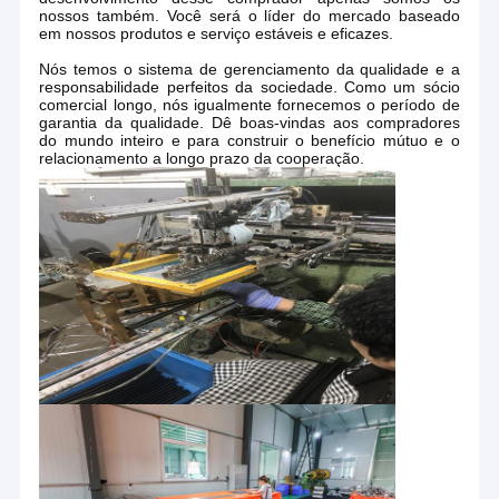
nossos também. Você será o líder do mercado baseado
em nossos produtos e serviço estáveis e eficazes.
Nós temos o sistema de gerenciamento da qualidade e a
responsabilidade perfeitos da sociedade. Como um sócio
comercial longo, nós igualmente fornecemos o período de
garantia da qualidade. Dê boas-vindas aos compradores
do mundo inteiro e para construir o benefício mútuo e o
relacionamento a longo prazo da cooperação.
Casa
Empresa comercial LTD de yu do zhi de Qingdao Chang, situada
na cidade bonita do litoral, Qingdao, China, é fabricação e
Produtos
empresa comercial. Nós somos especializados nos produtos de
atividades exteriores do acampamento e da caminhada, do
Sobre nós
material desportivo do lazer, as exteriores e as internas do
entretenimento. Como a barraca de acampamento, barraca