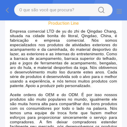
Factory Tour
Production Line
Empresa comercial LTD de yu do zhi de Qingdao Chang,
situada na cidade bonita do litoral, Qingdao, China, é
fabricação e empresa comercial. Nós somos
especializados nos produtos de atividades exteriores do
acampamento e da caminhada, do material desportivo do
lazer, as exteriores e as internas do entretenimento. Como
a barraca de acampamento, barraca superior do telhado,
pás e jogos de ferramentas de acampamento, bengalas,
aro do hula, e material desportivo da ioga. Nós obtivemos
o desenvolvimento muito liso durante estes anos. Cada
série de produtos é desenvolvida sob o alvo para o melhor
usando a experiência, e nós temos muitos produtos com
patente. Apoio a produzir pelo personalizado.
Aceite ordens do OEM e do ODM. É por isso nossos
produtos são muito populares no mundo, igualmente ele
são muita honra alta para compartilhar dos bons produtos
com os consumidores por todo o lado na palavra. Nós
temos uma equipe de troca forte que fazem melhor
esforços para proporcionar sinceramente o serviço para
compradores. A fim deixar compradores estender
facilmente seu mercado, nós desenvolvemos os produtos