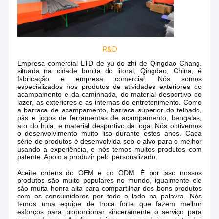
superior do telhado, pás e jogos de ferramentas de
Excursão da fábrica
acampamento, bengalas, aro do hula, e material desportivo da
ioga. Nós obtivemos o desenvolvimento muito liso durante estes
Controle da qualidade
anos. Cada série de produtos é desenvolvida sob o alvo para o
melhor usando a experiência, e nós temos muitos produtos com
R&D
Contacte-nos
patente. Apoio a produzir pelo personalizado.
Empresa comercial LTD de yu do zhi de Qingdao Chang,
Aceite ordens do OEM e do ODM. É por isso nossos produtos
situada na cidade bonita do litoral, Qingdao, China, é
Notícia
são muito populares no mundo, igualmente ele são muita honra
fabricação e empresa comercial. Nós somos
especializados nos produtos de atividades exteriores do
alta para compartilhar dos bons produtos com os consumidores
acampamento e da caminhada, do material desportivo do
Casos
por todo o lado na palavra. Nós temos uma equipe de troca forte
lazer, as exteriores e as internas do entretenimento. Como
que fazem melhor esforços para proporcionar sinceramente o
a barraca de acampamento, barraca superior do telhado,
serviço para compradores. A fim deixar compradores estender
pás e jogos de ferramentas de acampamento, bengalas,
facilmente seu mercado, nós desenvolvemos os produtos novos
aro do hula, e material desportivo da ioga. Nós obtivemos
muito estação e atualização na qualidade e nos estilos
o desenvolvimento muito liso durante estes anos. Cada
Barraca do esporte exterior
frequentemente. Nós sabemos bem sobre o desenvolvimento
série de produtos é desenvolvida sob o alvo para o melhor
desse comprador apenas somos os nossos também. Você será
usando a experiência, e nós temos muitos produtos com
patente. Apoio a produzir pelo personalizado.
o líder do mercado baseado em nossos produtos e serviço
Barraca de acampamento do telhado
estáveis e eficazes.
Aceite ordens do OEM e do ODM. É por isso nossos
produtos são muito populares no mundo, igualmente ele
Estale acima a barraca do chuveiro
Nós temos o sistema de gerenciamento da qualidade e a
são muita honra alta para compartilhar dos bons produtos
responsabilidade perfeitos da sociedade. Como um sócio
com os consumidores por todo o lado na palavra. Nós
comercial longo, nós igualmente fornecemos o período de
aro esperta do hula
temos uma equipe de troca forte que fazem melhor
garantia da qualidade. Dê boas-vindas aos compradores do
esforços para proporcionar sinceramente o serviço para