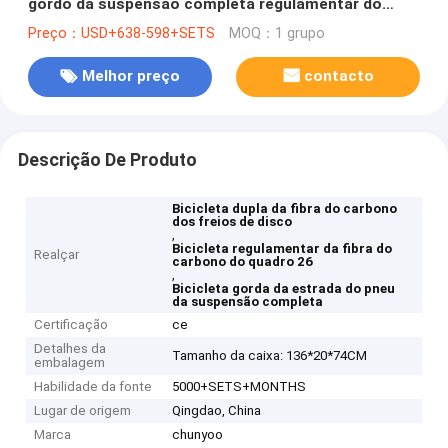
gordo da suspensão completa regulamentar do
disco do quadro 26
Preço：USD+638-598+SETS
MOQ：1 grupo
Melhor preço
contacto
Descrição De Produto
Bicicleta dupla da fibra do carbono
dos freios de disco
,
Bicicleta regulamentar da fibra do
Realçar
carbono do quadro 26
,
Bicicleta gorda da estrada do pneu
da suspensão completa
Certificação
ce
Detalhes da
Tamanho da caixa: 136*20*74CM
embalagem
Habilidade da fonte
5000+SETS+MONTHS
Lugar de origem
Qingdao, China
Marca
chunyoo