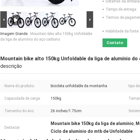
Detalhes da embal
Tempo de entrega:
Termos de pagamen
Habilidade da fonte:
Imagem Grande :
Mountain bike alto 150kg Unfoldable
da liga de alumínio do aço carbono
Contato
Mountain bike alto 150kg Unfoldable da liga de alumínio do
descrição
Nome do produto:
bicicleta unfoldable da montanha
tipo d
Capacidade de carga:
150kg
Taman
Tamanho do Aro:
26 inches/1.75cm
Sistem
Mountain bike 150kg da liga de alumínio
Mo
,
Destacar:
Ciclo de alumínio do mtb de Unfoldable