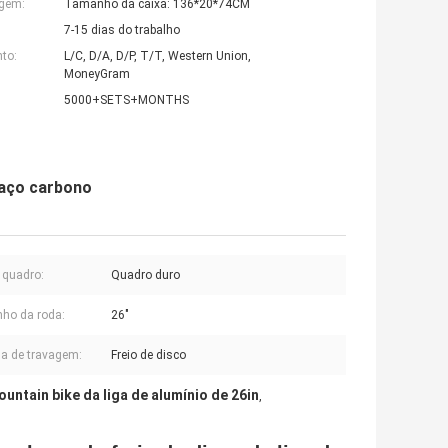
agem:
Tamanho da caixa: 136*20*74CM
7-15 dias do trabalho
to:
L/C, D/A, D/P, T/T, Western Union,
MoneyGram
5000+SETS+MONTHS
 aço carbono
e quadro:
Quadro duro
ho da roda:
26"
a de travagem:
Freio de disco
untain bike da liga de alumínio de 26in
,