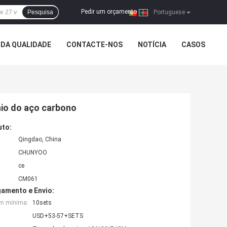
Pedir um orçamento
Pesquisa
|
Portuguese
DA QUALIDADE
CONTACTE-NOS
NOTÍCIA
CASOS
nio do aço carbono
uto:
Qingdao, China
CHUNYOO
ce
CM061
amento e Envio:
em mínima:
10sets
USD+53-57+SETS