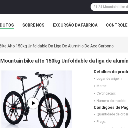
DUTOS
SOBRE NÓS
EXCURSÃO DA FÁBRICA
CONTROLE 
ike Alto 150kg Unfoldable Da Liga De Alumínio Do Aço Carbono
Mountain bike alto 150kg Unfoldable da liga de alumí
Detalhes do prod
Lugar de origem:
Marca:
Certificação:
Número do modelo:
Condições de Pag
Quantidade de ord
Preço: