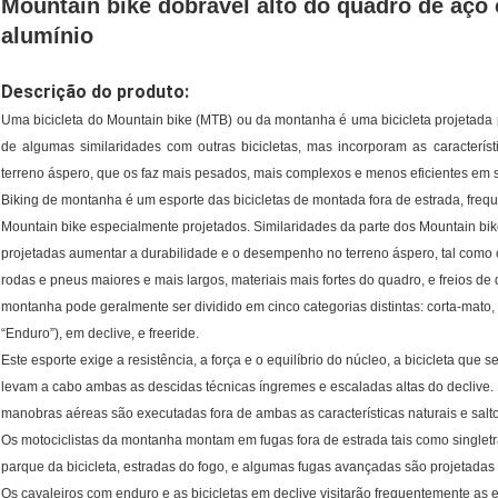
Mountain bike dobrável alto do quadro de aço 
alumínio
Descrição do produto:
Uma bicicleta do Mountain bike (MTB) ou da montanha é uma bicicleta projetada 
de algumas similaridades com outras bicicletas, mas incorporam as caracterí
terreno áspero, que os faz mais pesados, mais complexos e menos eficientes em su
Biking de montanha é um esporte das bicicletas de montada fora de estrada, fre
Mountain bike especialmente projetados. Similaridades da parte dos Mountain bike
projetadas aumentar a durabilidade e o desempenho no terreno áspero, tal como
rodas e pneus maiores e mais largos, materiais mais fortes do quadro, e freios d
montanha pode geralmente ser dividido em cinco categorias distintas: corta-mato,
“Enduro”), em declive, e freeride.
Este esporte exige a resistência, a força e o equilíbrio do núcleo, a bicicleta qu
levam a cabo ambas as descidas técnicas íngremes e escaladas altas do declive. No
manobras aéreas são executadas fora de ambas as características naturais e salt
Os motociclistas da montanha montam em fugas fora de estrada tais como singletra
parque da bicicleta, estradas do fogo, e algumas fugas avançadas são projetadas 
Os cavaleiros com enduro e as bicicletas em declive visitarão frequentemente as 