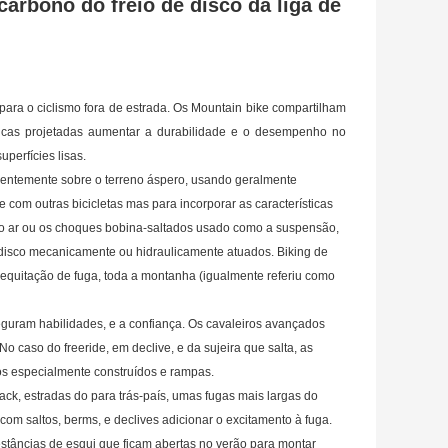
carbono do freio de disco da liga de
para o ciclismo fora de estrada. Os Mountain bike compartilham
sticas projetadas aumentar a durabilidade e o desempenho no
perfícies lisas.
quentemente sobre o terreno áspero, usando geralmente
 com outras bicicletas mas para incorporar as características
 o ar ou os choques bobina-saltados usado como a suspensão,
e disco mecanicamente ou hidraulicamente atuados. Biking de
 equitação de fuga, toda a montanha (igualmente referiu como
e seguram habilidades, e a confiança. Os cavaleiros avançados
 caso do freeride, em declive, e da sujeira que salta, as
os especialmente construídos e rampas.
ck, estradas do para trás-país, umas fugas mais largas do
com saltos, berms, e declives adicionar o excitamento à fuga.
estâncias de esqui que ficam abertas no verão para montar